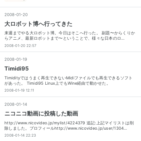
2008
-
01
-
20
大ロボット博へ行ってきた
来週までやる大ロボット博。今日はそこへ行った。 副題〜からくりか
らアニメ、最新ロボットまで〜ということで、様々な日本のロ…
2008-01-20 22:57
2008
-
01
-
19
Timidi95
Timidityではうまく再生できないMidiファイルでも再生できるソフト
があった。 Timidi95 Linux上でもWine経由で動かせた。
2008-01-19 12:11
2008
-
01
-
14
ニコニコ動画に投稿した動画
http://www.nicovideo.jp/mylist/4224379 追記:上記マイリストは削
除しました。プロフィールhttp://www.nicovideo.jp/user/1304…
2008-01-14 22:23