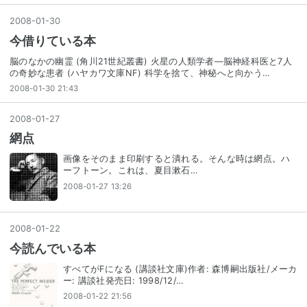
2008
-
01
-
30
今借りている本
脳のなかの幽霊 (角川21世紀叢書) 火星の人類学者―脳神経科医と7人
の奇妙な患者 (ハヤカワ文庫NF) 科学を捨て、神秘へと向かう…
2008-01-30 21:43
2008
-
01
-
27
網点
画像をそのまま印刷すると潰れる。そんな時は網点。ハ
ーフトーン。これは、夏目漱石…
2008-01-27 13:26
2008
-
01
-
22
今読んでいる本
すべてがFになる (講談社文庫)作者: 森博嗣出版社/メーカ
ー: 講談社発売日: 1998/12/…
2008-01-22 21:56